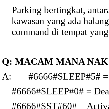
Parking bertingkat, ant
kawasan yang ada halang
command di tempat yang 
Q: MACAM MANA NAK 
A: #6666#SLEEP#5# = A
#6666#SLEEP#0# = Deac
#6666#SST#60# = Activa