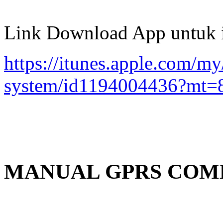
Link Download App untuk 
https://itunes.apple.com/my
system/id1194004436?mt=
MANUAL GPRS CO